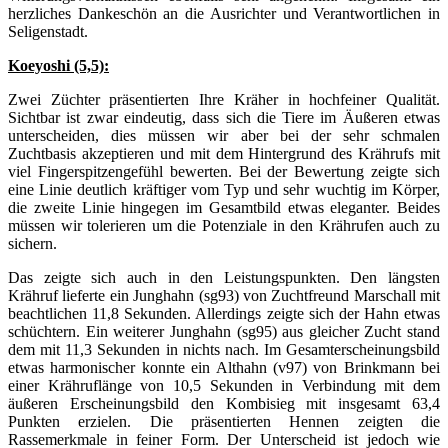
herzliches Dankeschön an die Ausrichter und Verantwortlichen in
Seligenstadt.
Koeyoshi (5,5):
Zwei Züchter präsentierten Ihre Kräher in hochfeiner Qualität.
Sichtbar ist zwar eindeutig, dass sich die Tiere im Äußeren etwas
unterscheiden, dies müssen wir aber bei der sehr schmalen
Zuchtbasis akzeptieren und mit dem Hintergrund des Krährufs mit
viel Fingerspitzengefühl bewerten. Bei der Bewertung zeigte sich
eine Linie deutlich kräftiger vom Typ und sehr wuchtig im Körper,
die zweite Linie hingegen im Gesamtbild etwas eleganter. Beides
müssen wir tolerieren um die Potenziale in den Krährufen auch zu
sichern.
Das zeigte sich auch in den Leistungspunkten. Den längsten
Krähruf lieferte ein Junghahn (sg93) von Zuchtfreund Marschall mit
beachtlichen 11,8 Sekunden. Allerdings zeigte sich der Hahn etwas
schüchtern. Ein weiterer Junghahn (sg95) aus gleicher Zucht stand
dem mit 11,3 Sekunden in nichts nach. Im Gesamterscheinungsbild
etwas harmonischer konnte ein Althahn (v97) von Brinkmann bei
einer Krähruflänge von 10,5 Sekunden in Verbindung mit dem
äußeren Erscheinungsbild den Kombisieg mit insgesamt 63,4
Punkten erzielen. Die präsentierten Hennen zeigten die
Rassemerkmale in feiner Form. Der Unterscheid ist jedoch wie