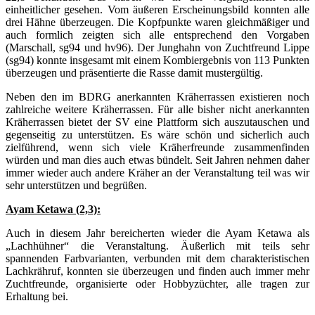
einheitlicher gesehen. Vom äußeren Erscheinungsbild konnten alle
drei Hähne überzeugen. Die Kopfpunkte waren gleichmäßiger und
auch formlich zeigten sich alle entsprechend den Vorgaben
(Marschall, sg94 und hv96). Der Junghahn von Zuchtfreund Lippe
(sg94) konnte insgesamt mit einem Kombiergebnis von 113 Punkten
überzeugen und präsentierte die Rasse damit mustergültig.
Neben den im BDRG anerkannten Kräherrassen existieren noch
zahlreiche weitere Kräherrassen. Für alle bisher nicht anerkannten
Kräherrassen bietet der SV eine Plattform sich auszutauschen und
gegenseitig zu unterstützen. Es wäre schön und sicherlich auch
zielführend, wenn sich viele Kräherfreunde zusammenfinden
würden und man dies auch etwas bündelt. Seit Jahren nehmen daher
immer wieder auch andere Kräher an der Veranstaltung teil was wir
sehr unterstützen und begrüßen.
Ayam Ketawa (2,3):
Auch in diesem Jahr bereicherten wieder die Ayam Ketawa als
„Lachhühner“ die Veranstaltung. Äußerlich mit teils sehr
spannenden Farbvarianten, verbunden mit dem charakteristischen
Lachkrähruf, konnten sie überzeugen und finden auch immer mehr
Zuchtfreunde, organisierte oder Hobbyzüchter, alle tragen zur
Erhaltung bei.