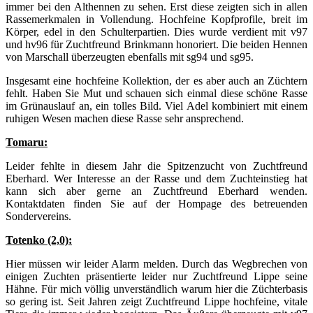
immer bei den Althennen zu sehen. Erst diese zeigten sich in allen
Rassemerkmalen in Vollendung. Hochfeine Kopfprofile, breit im
Körper, edel in den Schulterpartien. Dies wurde verdient mit v97
und hv96 für Zuchtfreund Brinkmann honoriert. Die beiden Hennen
von Marschall überzeugten ebenfalls mit sg94 und sg95.
Insgesamt eine hochfeine Kollektion, der es aber auch an Züchtern
fehlt. Haben Sie Mut und schauen sich einmal diese schöne Rasse
im Grünauslauf an, ein tolles Bild. Viel Adel kombiniert mit einem
ruhigen Wesen machen diese Rasse sehr ansprechend.
Tomaru:
Leider fehlte in diesem Jahr die Spitzenzucht von Zuchtfreund
Eberhard. Wer Interesse an der Rasse und dem Zuchteinstieg hat
kann sich aber gerne an Zuchtfreund Eberhard wenden.
Kontaktdaten finden Sie auf der Hompage des betreuenden
Sondervereins.
Totenko (2,0):
Hier müssen wir leider Alarm melden. Durch das Wegbrechen von
einigen Zuchten präsentierte leider nur Zuchtfreund Lippe seine
Hähne. Für mich völlig unverständlich warum hier die Züchterbasis
so gering ist. Seit Jahren zeigt Zuchtfreund Lippe hochfeine, vitale