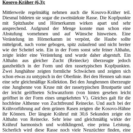
Kosovo-Kräher (6,3):
Mittlerweile regelmäßig nehmen auch die Kosovo-Kräher teil.
Diesmal bildeten sie sogar die zweitstärkste Rasse. Die Kopfpunkte
mit Spitzhaube und Hörnerkamm wirken apart und sehr
ansprechend. Aufgrund der Menge konnte man schon eine
Abstufung vornehmen und auf Wünsche hinweisen. Eine
Verästelung im Hörnerkamm ist verpönt, die Haube sollte
mittelgroß, nach vorne gebogen, spitz zulaufend und nicht breiter
wie der Scheitel sein. Ein in der Form sonst sehr feiner Althahn,
zeigte leider eine Verästelung und wurde daher abgestuft. Ein
Althahn aus gleicher Zucht (Reinecke) überzeugte jedoch
ganzheitlich in der Form und den rassetypischen Kopfpunkten.
Zwei Junghähne zeigten formliche Schwächen und zeigten sich
schon etwas zu untypisch in der Oberlinie. Bei den Hennen sah man
eine sehr gleichmäßige Kollektion. Bei den Junghennen überzeugte
eine Junghenne von Kruse mit der rassetypischen Brustpartie und
der leicht geöffneten Schwanzform (von hinten gesehen leicht
geöffnet in der Form eines umgekehrten V). Gleiches galt für die
hochfeine Althenne von Zuchtfreund Reinecke. Und auch bei der
Krähvorführung auf dem grünen Rasen zeigten die Kosovo-Hähne
ihr Können. Der längste Krähruf mit 30,6 Sekunden zeigte ein
Althahn von Reinecke. Sehr leise und gleichmäßig wirkte der
Krähruf harmonisch und wohlklingend, eine prima Leistung.
Sicherlich wird diese Rasse noch viele Neuzüchter finden, eine